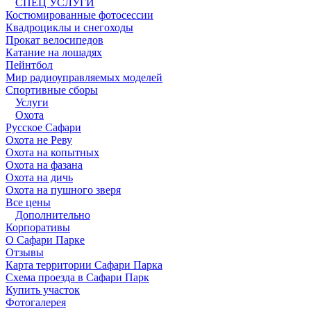
СПЕЦ УСЛУГИ
Костюмированные фотосессии
Квадроциклы и снегоходы
Прокат велосипедов
Катание на лошадях
Пейнтбол
Мир радиоуправляемых моделей
Спортивные сборы
Услуги
Охота
Русское Сафари
Охота не Реву
Охота на копытных
Охота на фазана
Охота на дичь
Охота на пушного зверя
Все цены
Дополнительно
Корпоративы
О Сафари Парке
Отзывы
Карта территории Сафари Парка
Схема проезда в Сафари Парк
Купить участок
Фотогалерея