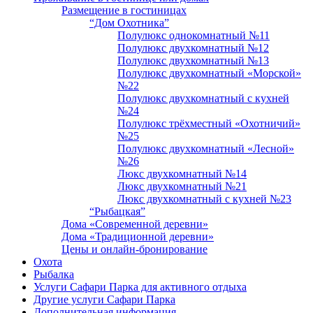
Размещение в гостиницах
“Дом Охотника”
Полулюкс однокомнатный №11
Полулюкс двухкомнатный №12
Полулюкс двухкомнатный №13
Полулюкс двухкомнатный «Морской»
№22
Полулюкс двухкомнатный с кухней
№24
Полулюкс трёхместный «Охотничий»
№25
Полулюкс двухкомнатный «Лесной»
№26
Люкс двухкомнатный №14
Люкс двухкомнатный №21
Люкс двухкомнатный с кухней №23
“Рыбацкая”
Дома «Современной деревни»
Дома «Традиционной деревни»
Цены и онлайн-бронирование
Охота
Рыбалка
Услуги Сафари Парка для активного отдыха
Другие услуги Сафари Парка
Дополнительная информация