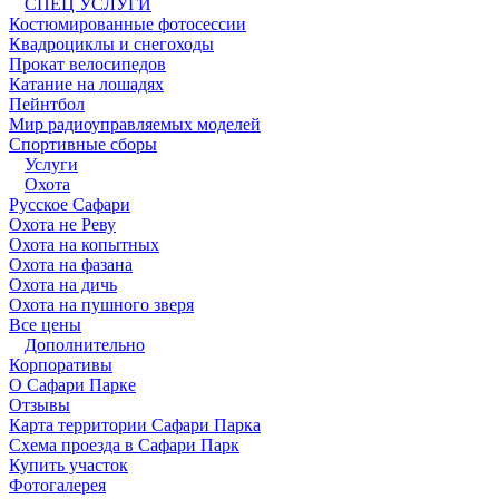
СПЕЦ УСЛУГИ
Костюмированные фотосессии
Квадроциклы и снегоходы
Прокат велосипедов
Катание на лошадях
Пейнтбол
Мир радиоуправляемых моделей
Спортивные сборы
Услуги
Охота
Русское Сафари
Охота не Реву
Охота на копытных
Охота на фазана
Охота на дичь
Охота на пушного зверя
Все цены
Дополнительно
Корпоративы
О Сафари Парке
Отзывы
Карта территории Сафари Парка
Схема проезда в Сафари Парк
Купить участок
Фотогалерея